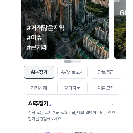
AI추정가
AVM 보고서
담보등급
거래사례
평가자문
대출모집
AI추정가
전국 모든 토지건물, 집합건물, 매월 업데이트되는 AI추
정가를 경험해보세요.