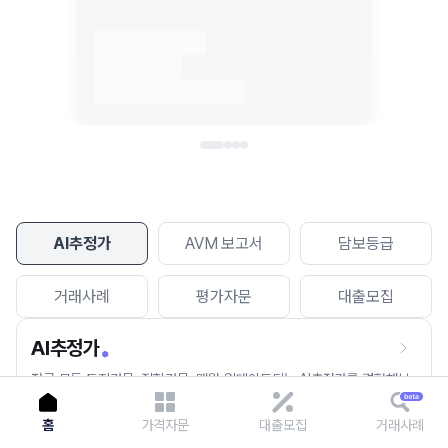
이용에 불편을 드려 죄송합니다.
다시 시도
AI추정가
AVM 보고서
담보등급
거래사례
평가자문
대출모집
AI추정가
전국 모든 토지건물, 집합건물, 매월 업데이트되는 AI추정가를 경험해보
세요.
홈
가격자문
대출모집
거래사례