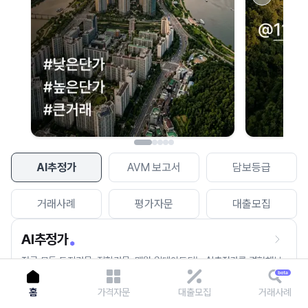
이용에 불편을 드려 죄송합니다.
다시 시도
AI추정가
AVM 보고서
담보등급
거래사례
평가자문
대출모집
AI추정가
전국 모든 토지건물, 집합건물, 매월 업데이트되는 AI추정가를 경험해보
세요.
홈
가격자문
대출모집
거래사례