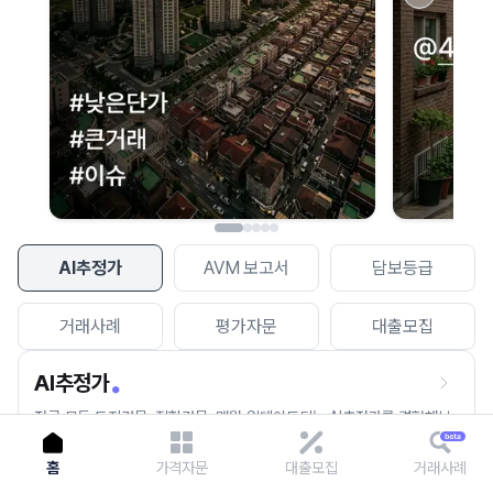
이용에 불편을 드려 죄송합니다.
다시 시도
AI추정가
AVM 보고서
담보등급
거래사례
평가자문
대출모집
AI추정가
전국 모든 토지건물, 집합건물, 매월 업데이트되는 AI추정가를 경험해보
세요.
홈
가격자문
대출모집
거래사례