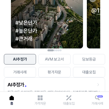
이용에 불편을 드려 죄송합니다.
다시 시도
AI추정가
AVM 보고서
담보등급
거래사례
평가자문
대출모집
AI추정가
전국 모든 토지건물, 집합건물, 매월 업데이트되는 AI추정가를 경험해보
세요.
홈
가격자문
대출모집
거래사례