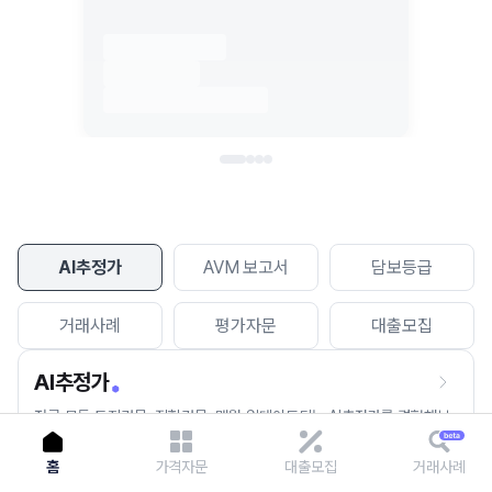
이용에 불편을 드려 죄송합니다.
다시 시도
AI추정가
AVM 보고서
담보등급
거래사례
평가자문
대출모집
AI추정가
전국 모든 토지건물, 집합건물, 매월 업데이트되는 AI추정가를 경험해보
세요.
홈
가격자문
대출모집
거래사례