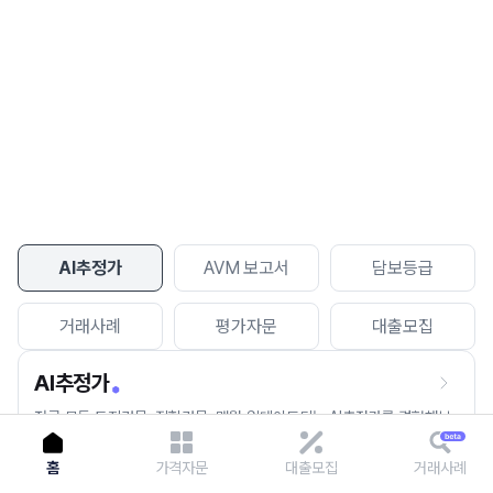
이용에 불편을 드려 죄송합니다.
다시 시도
AI추정가
AVM 보고서
담보등급
거래사례
평가자문
대출모집
AI추정가
전국 모든 토지건물, 집합건물, 매월 업데이트되는 AI추정가를 경험해보
세요.
홈
가격자문
대출모집
거래사례