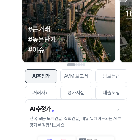
AI추정가
AVM 보고서
담보등급
거래사례
평가자문
대출모집
AI추정가
전국 모든 토지건물, 집합건물, 매월 업데이트되는 AI추
정가를 경험해보세요.