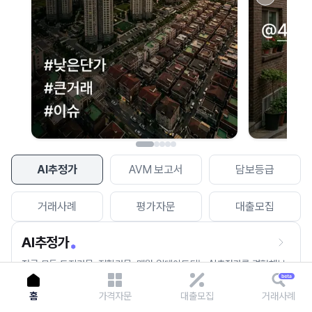
이용에 불편을 드려 죄송합니다.
다시 시도
AI추정가
AVM 보고서
담보등급
거래사례
평가자문
대출모집
AI추정가
전국 모든 토지건물, 집합건물, 매월 업데이트되는 AI추정가를 경험해보
세요.
홈
가격자문
대출모집
거래사례