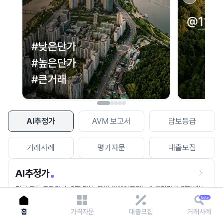
이용에 불편을 드려 죄송합니다.
다시 시도
AI추정가
AVM 보고서
담보등급
거래사례
평가자문
대출모집
AI추정가
전국 모든 토지건물, 집합건물, 매월 업데이트되는 AI추정가를 경험해보
세요.
홈
가격자문
대출모집
거래사례