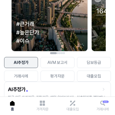
이용에 불편을 드려 죄송합니다.
다시 시도
AI추정가
AVM 보고서
담보등급
거래사례
평가자문
대출모집
AI추정가
전국 모든 토지건물, 집합건물, 매월 업데이트되는 AI추정가를 경험해보
세요.
홈
가격자문
대출모집
거래사례