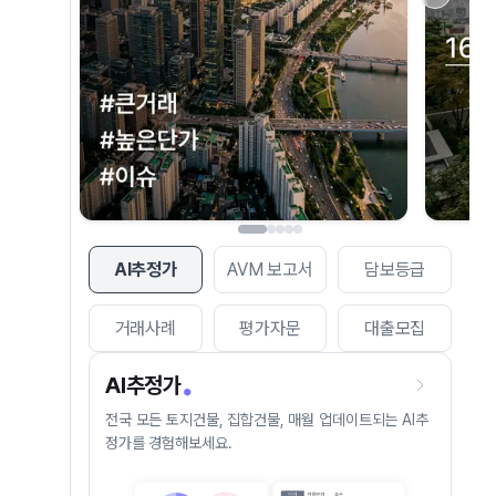
AI추정가
AVM 보고서
담보등급
거래사례
평가자문
대출모집
AI추정가
전국 모든 토지건물, 집합건물, 매월 업데이트되는 AI추
정가를 경험해보세요.