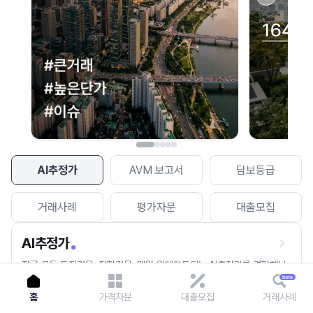
이용에 불편을 드려 죄송합니다.
다시 시도
AI추정가
AVM 보고서
담보등급
거래사례
평가자문
대출모집
AI추정가
전국 모든 토지건물, 집합건물, 매월 업데이트되는 AI추정가를 경험해보
세요.
홈
가격자문
대출모집
거래사례