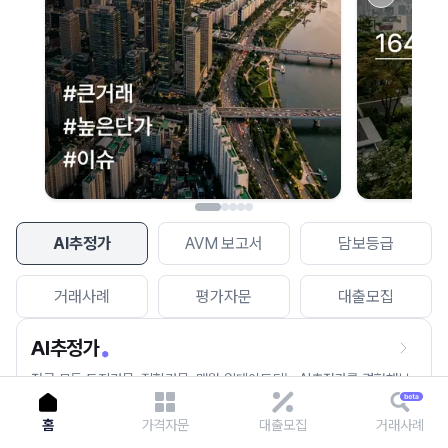
이용에 불편을 드려 죄송합니다.
다시 시도
AI추정가
AVM 보고서
담보등급
거래사례
평가자문
대출모집
AI추정가
전국 모든 토지건물, 집합건물, 매월 업데이트되는 AI추정가를 경험해보
세요.
홈
가격자문
대출모집
거래사례