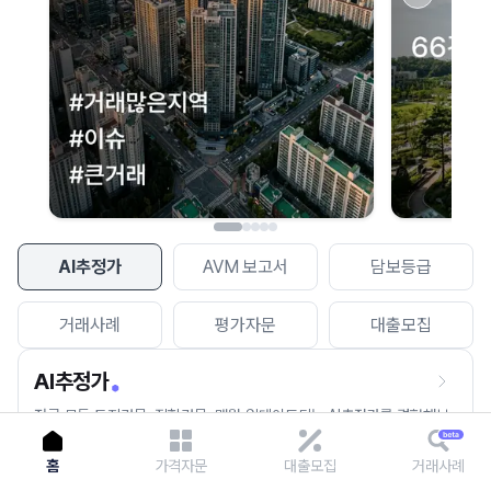
이용에 불편을 드려 죄송합니다.
다시 시도
AI추정가
AVM 보고서
담보등급
거래사례
평가자문
대출모집
AI추정가
전국 모든 토지건물, 집합건물, 매월 업데이트되는 AI추정가를 경험해보
세요.
홈
가격자문
대출모집
거래사례