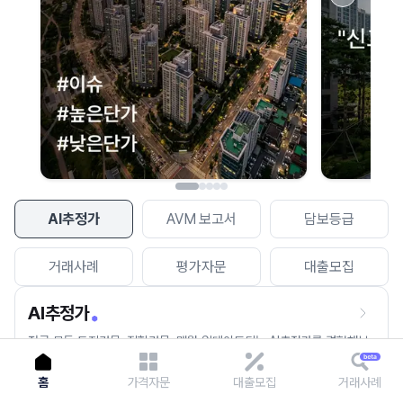
이용에 불편을 드려 죄송합니다.
다시 시도
AI추정가
AVM 보고서
담보등급
거래사례
평가자문
대출모집
AI추정가
전국 모든 토지건물, 집합건물, 매월 업데이트되는 AI추정가를 경험해보
세요.
홈
가격자문
대출모집
거래사례