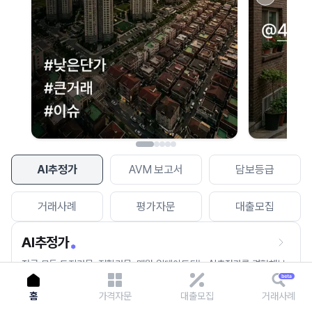
이용에 불편을 드려 죄송합니다.
다시 시도
AI추정가
AVM 보고서
담보등급
거래사례
평가자문
대출모집
AI추정가
전국 모든 토지건물, 집합건물, 매월 업데이트되는 AI추정가를 경험해보
세요.
홈
가격자문
대출모집
거래사례