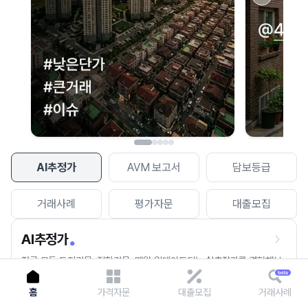
이용에 불편을 드려 죄송합니다.
다시 시도
AI추정가
AVM 보고서
담보등급
거래사례
평가자문
대출모집
AI추정가
전국 모든 토지건물, 집합건물, 매월 업데이트되는 AI추정가를 경험해보
세요.
홈
가격자문
대출모집
거래사례