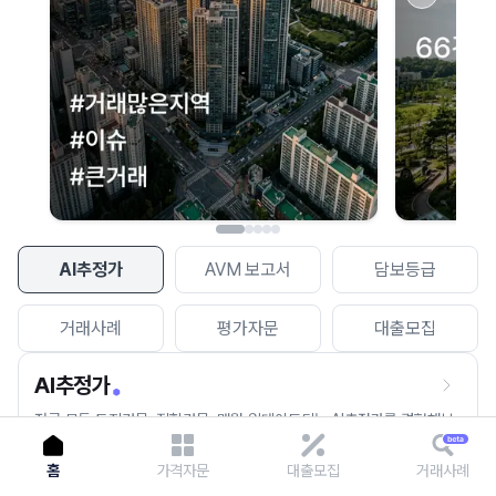
이용에 불편을 드려 죄송합니다.
다시 시도
AI추정가
AVM 보고서
담보등급
거래사례
평가자문
대출모집
AI추정가
전국 모든 토지건물, 집합건물, 매월 업데이트되는 AI추정가를 경험해보
세요.
홈
가격자문
대출모집
거래사례