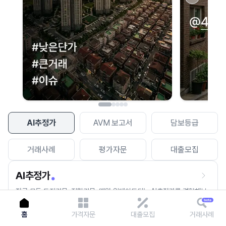
이용에 불편을 드려 죄송합니다.
다시 시도
AI추정가
AVM 보고서
담보등급
거래사례
평가자문
대출모집
AI추정가
전국 모든 토지건물, 집합건물, 매월 업데이트되는 AI추정가를 경험해보
세요.
홈
가격자문
대출모집
거래사례