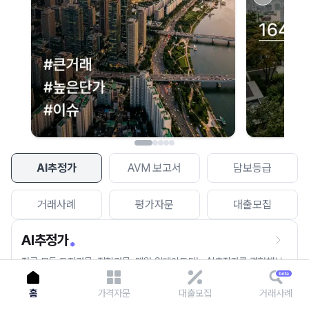
이용에 불편을 드려 죄송합니다.
다시 시도
AI추정가
AVM 보고서
담보등급
거래사례
평가자문
대출모집
AI추정가
전국 모든 토지건물, 집합건물, 매월 업데이트되는 AI추정가를 경험해보
세요.
홈
가격자문
대출모집
거래사례