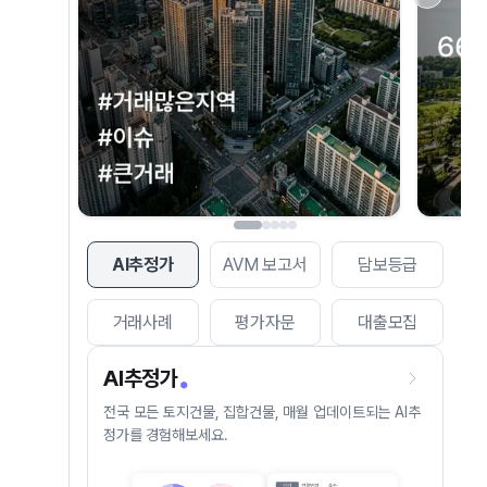
AI추정가
AVM 보고서
담보등급
거래사례
평가자문
대출모집
AI추정가
전국 모든 토지건물, 집합건물, 매월 업데이트되는 AI추
정가를 경험해보세요.