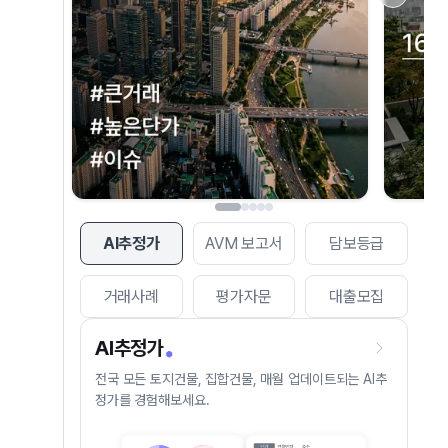
AI추정가
AVM 보고서
담보등급
거래사례
평가자문
대출모집
AI추정가
전국 모든 토지건물, 집합건물, 매월 업데이트되는 AI추
정가를 경험해보세요.