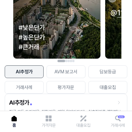
이용에 불편을 드려 죄송합니다.
다시 시도
AI추정가
AVM 보고서
담보등급
거래사례
평가자문
대출모집
AI추정가
전국 모든 토지건물, 집합건물, 매월 업데이트되는 AI추정가를 경험해보
세요.
홈
가격자문
대출모집
거래사례