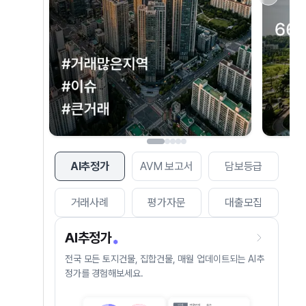
AI추정가
AVM 보고서
담보등급
거래사례
평가자문
대출모집
AI추정가
전국 모든 토지건물, 집합건물, 매월 업데이트되는 AI추
정가를 경험해보세요.