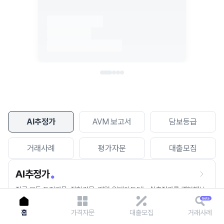
이용에 불편을 드려 죄송합니다.
다시 시도
AI추정가
AVM 보고서
담보등급
거래사례
평가자문
대출모집
AI추정가
전국 모든 토지건물, 집합건물, 매월 업데이트되는 AI추정가를 경험해보
세요.
홈
가격자문
대출모집
거래사례