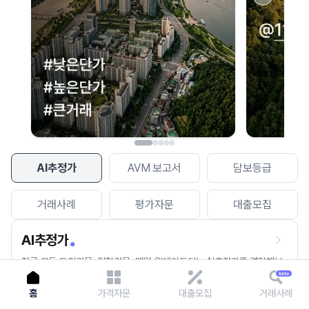
이용에 불편을 드려 죄송합니다.
다시 시도
AI추정가
AVM 보고서
담보등급
거래사례
평가자문
대출모집
AI추정가
전국 모든 토지건물, 집합건물, 매월 업데이트되는 AI추정가를 경험해보
세요.
홈
가격자문
대출모집
거래사례