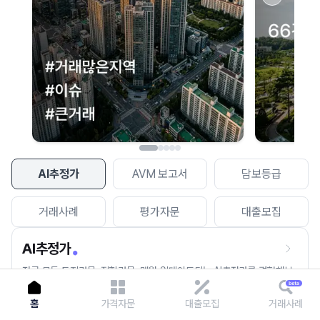
이용에 불편을 드려 죄송합니다.
다시 시도
AI추정가
AVM 보고서
담보등급
거래사례
평가자문
대출모집
AI추정가
전국 모든 토지건물, 집합건물, 매월 업데이트되는 AI추정가를 경험해보
세요.
홈
가격자문
대출모집
거래사례