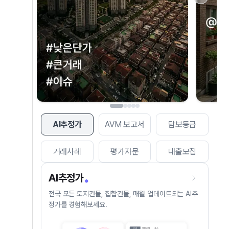
AI추정가
AVM 보고서
담보등급
거래사례
평가자문
대출모집
AI추정가
전국 모든 토지건물, 집합건물, 매월 업데이트되는 AI추
정가를 경험해보세요.