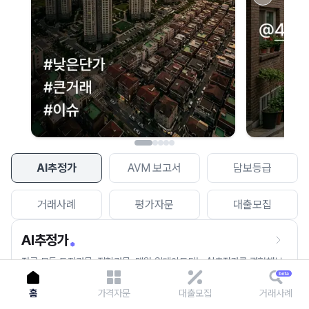
이용에 불편을 드려 죄송합니다.
다시 시도
AI추정가
AVM 보고서
담보등급
거래사례
평가자문
대출모집
AI추정가
전국 모든 토지건물, 집합건물, 매월 업데이트되는 AI추정가를 경험해보
세요.
홈
가격자문
대출모집
거래사례