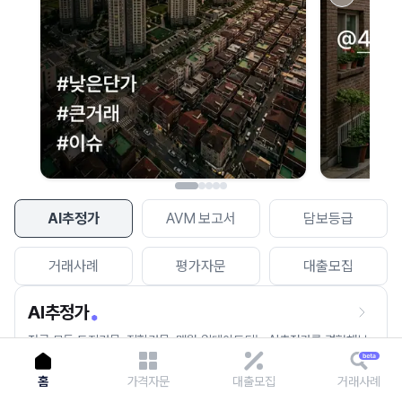
이용에 불편을 드려 죄송합니다.
다시 시도
AI추정가
AVM 보고서
담보등급
거래사례
평가자문
대출모집
AI추정가
전국 모든 토지건물, 집합건물, 매월 업데이트되는 AI추정가를 경험해보
세요.
홈
가격자문
대출모집
거래사례