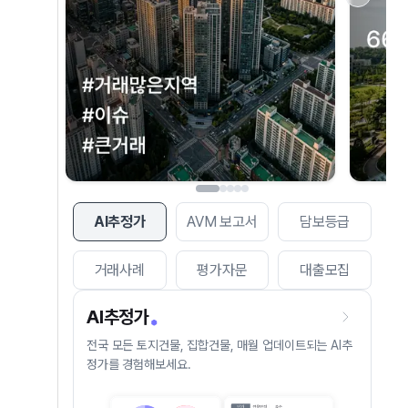
AI추정가
AVM 보고서
담보등급
거래사례
평가자문
대출모집
AI추정가
전국 모든 토지건물, 집합건물, 매월 업데이트되는 AI추
정가를 경험해보세요.