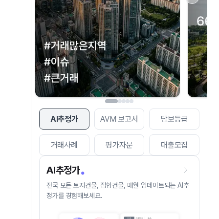
AI추정가
AVM 보고서
담보등급
거래사례
평가자문
대출모집
AI추정가
전국 모든 토지건물, 집합건물, 매월 업데이트되는 AI추
정가를 경험해보세요.