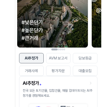
AI추정가
AVM 보고서
담보등급
거래사례
평가자문
대출모집
AI추정가
전국 모든 토지건물, 집합건물, 매월 업데이트되는 AI추
정가를 경험해보세요.