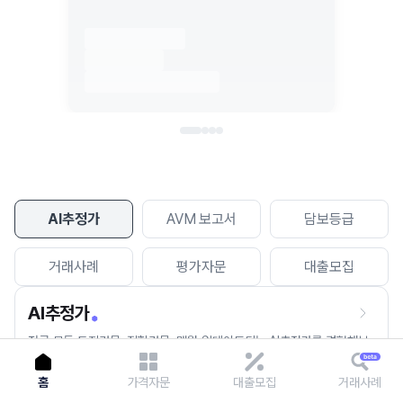
이용에 불편을 드려 죄송합니다.
다시 시도
AI추정가
AVM 보고서
담보등급
거래사례
평가자문
대출모집
AI추정가
전국 모든 토지건물, 집합건물, 매월 업데이트되는 AI추정가를 경험해보
세요.
홈
가격자문
대출모집
거래사례