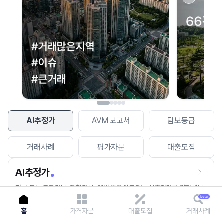
이용에 불편을 드려 죄송합니다.
다시 시도
AI추정가
AVM 보고서
담보등급
거래사례
평가자문
대출모집
AI추정가
전국 모든 토지건물, 집합건물, 매월 업데이트되는 AI추정가를 경험해보
세요.
홈
가격자문
대출모집
거래사례