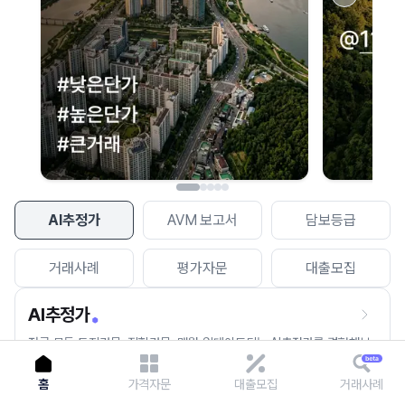
이용에 불편을 드려 죄송합니다.
다시 시도
AI추정가
AVM 보고서
담보등급
거래사례
평가자문
대출모집
AI추정가
전국 모든 토지건물, 집합건물, 매월 업데이트되는 AI추정가를 경험해보
세요.
홈
가격자문
대출모집
거래사례