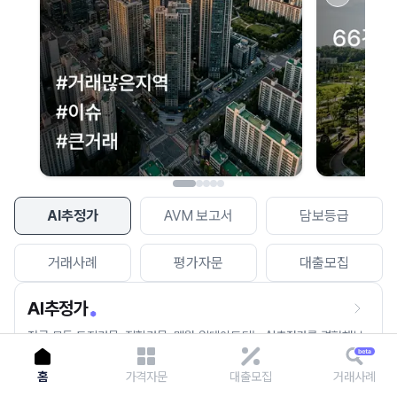
이용에 불편을 드려 죄송합니다.
다시 시도
AI추정가
AVM 보고서
담보등급
거래사례
평가자문
대출모집
AI추정가
전국 모든 토지건물, 집합건물, 매월 업데이트되는 AI추정가를 경험해보
세요.
홈
가격자문
대출모집
거래사례