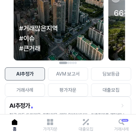
이용에 불편을 드려 죄송합니다.
다시 시도
AI추정가
AVM 보고서
담보등급
거래사례
평가자문
대출모집
AI추정가
전국 모든 토지건물, 집합건물, 매월 업데이트되는 AI추정가를 경험해보
세요.
홈
가격자문
대출모집
거래사례