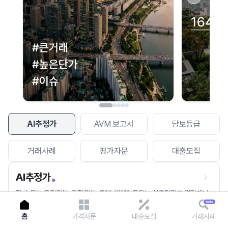
이용에 불편을 드려 죄송합니다.
다시 시도
AI추정가
AVM 보고서
담보등급
거래사례
평가자문
대출모집
AI추정가
전국 모든 토지건물, 집합건물, 매월 업데이트되는 AI추정가를 경험해보
세요.
홈
가격자문
대출모집
거래사례