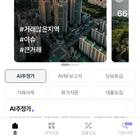
이용에 불편을 드려 죄송합니다.
다시 시도
AI추정가
AVM 보고서
담보등급
거래사례
평가자문
대출모집
AI추정가
전국 모든 토지건물, 집합건물, 매월 업데이트되는 AI추정가를 경험해보
세요.
홈
가격자문
대출모집
거래사례