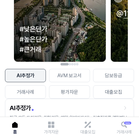
이용에 불편을 드려 죄송합니다.
다시 시도
AI추정가
AVM 보고서
담보등급
거래사례
평가자문
대출모집
AI추정가
전국 모든 토지건물, 집합건물, 매월 업데이트되는 AI추정가를 경험해보
세요.
홈
가격자문
대출모집
거래사례