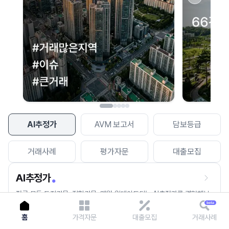
이용에 불편을 드려 죄송합니다.
다시 시도
AI추정가
AVM 보고서
담보등급
거래사례
평가자문
대출모집
AI추정가
전국 모든 토지건물, 집합건물, 매월 업데이트되는 AI추정가를 경험해보
세요.
홈
가격자문
대출모집
거래사례