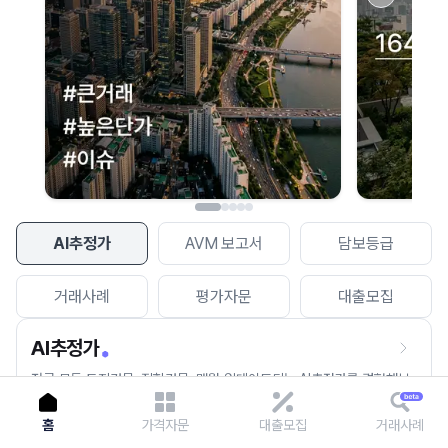
이용에 불편을 드려 죄송합니다.
다시 시도
AI추정가
AVM 보고서
담보등급
거래사례
평가자문
대출모집
AI추정가
전국 모든 토지건물, 집합건물, 매월 업데이트되는 AI추정가를 경험해보
세요.
홈
가격자문
대출모집
거래사례