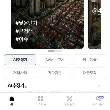
이용에 불편을 드려 죄송합니다.
다시 시도
AI추정가
AVM 보고서
담보등급
거래사례
평가자문
대출모집
AI추정가
전국 모든 토지건물, 집합건물, 매월 업데이트되는 AI추정가를 경험해보
세요.
홈
가격자문
대출모집
거래사례