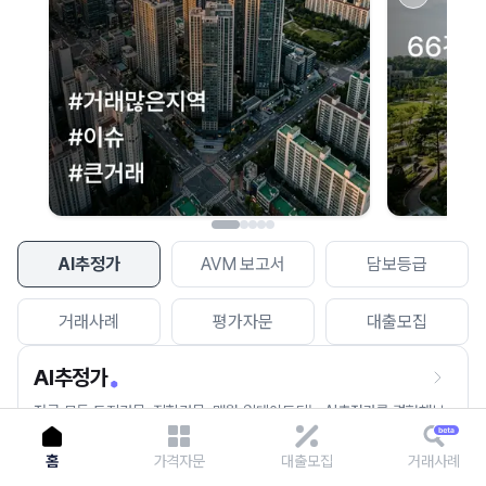
이용에 불편을 드려 죄송합니다.
다시 시도
AI추정가
AVM 보고서
담보등급
거래사례
평가자문
대출모집
AI추정가
전국 모든 토지건물, 집합건물, 매월 업데이트되는 AI추정가를 경험해보
세요.
홈
가격자문
대출모집
거래사례