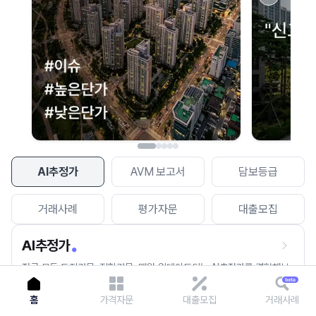
이용에 불편을 드려 죄송합니다.
다시 시도
AI추정가
AVM 보고서
담보등급
거래사례
평가자문
대출모집
AI추정가
전국 모든 토지건물, 집합건물, 매월 업데이트되는 AI추정가를 경험해보
세요.
홈
가격자문
대출모집
거래사례