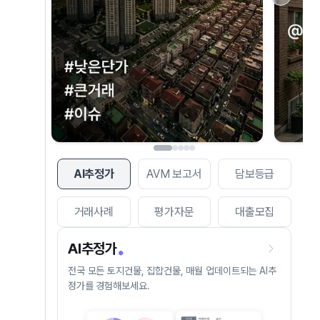
AI추정가
AVM 보고서
담보등급
거래사례
평가자문
대출모집
AI추정가
전국 모든 토지건물, 집합건물, 매월 업데이트되는 AI추
정가를 경험해보세요.