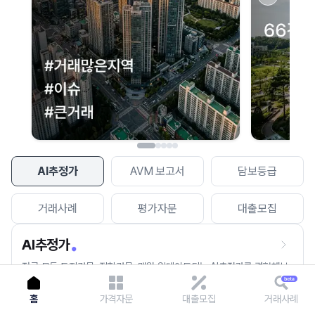
이용에 불편을 드려 죄송합니다.
다시 시도
AI추정가
AVM 보고서
담보등급
거래사례
평가자문
대출모집
AI추정가
전국 모든 토지건물, 집합건물, 매월 업데이트되는 AI추정가를 경험해보
세요.
홈
가격자문
대출모집
거래사례