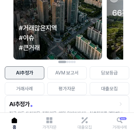
이용에 불편을 드려 죄송합니다.
다시 시도
AI추정가
AVM 보고서
담보등급
거래사례
평가자문
대출모집
AI추정가
전국 모든 토지건물, 집합건물, 매월 업데이트되는 AI추정가를 경험해보
세요.
홈
가격자문
대출모집
거래사례